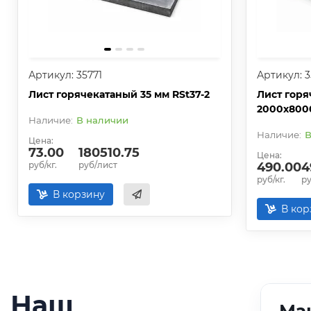
Артикул: 35771
Артикул: 3
Лист горячекатаный 35 мм RSt37-2
Лист горя
2000х800
В наличии
В
Цена:
73.00
180510.75
Цена:
руб/кг.
руб/лист
490.00
4
руб/кг.
ру
В корзину
В кор
Наш
01
/
05