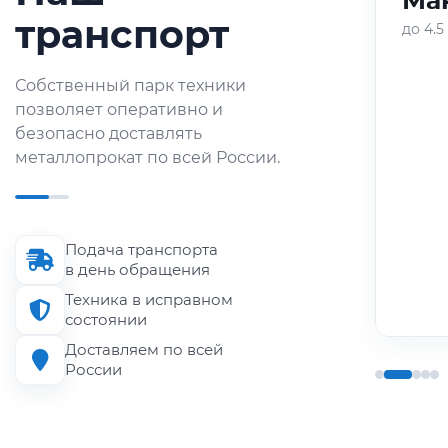
Ман
транспорт
до 4.5
Оперативная доставка
Собственный парк техники
небольших партий
позволяет оперативно и
металлопроката по городу и
безопасно доставлять
области.
металлопрокат по всей России.
Длина кузова
до 6 м
Подача транспорта
Грузоподъёмность
в день обращения
до 1.5 т
Техника в исправном
состоянии
Доставляем по всей
России