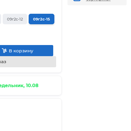
09г2с-12
09г2с-15
В корзину
каз
дельник, 10.08