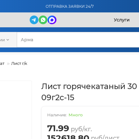
ОТПРАВКА ЗАЯВКИ 24/7
Услуги
рии
ат
Лист г/к
Лист горячекатаный 30
09г2с-15
Много
71.99
руб/кг.
152618.80
руб/лист