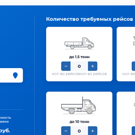
Количество требуемых рейсов
до 1.5 тонн
кол-во рейсов
имость
тавки
до 10 тонн
руб.