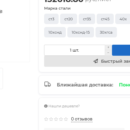
Марка стали
ст3
ст20
ст35
ст45
40х
10хснд
10хснд-15
30хгса
Быстрый за
Ближайшая доставка:
Поне
Нашли дешевле?
0 отзывов