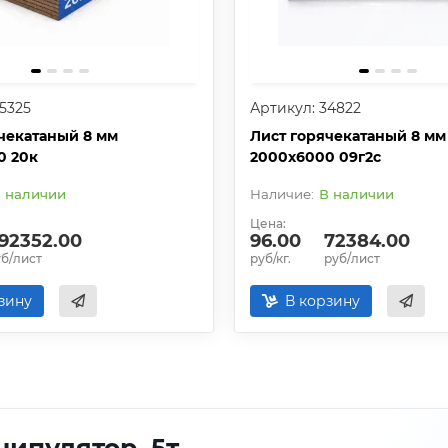
5325
Артикул: 34822
чекатаный 8 мм
Лист горячекатаный 8 мм
0 20к
2000х6000 09г2с
 наличии
В наличии
Цена:
92352.00
96.00
72384.00
б/лист
руб/кг.
руб/лист
зину
В корзину