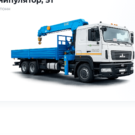
ипулятор, 5т
 тонн