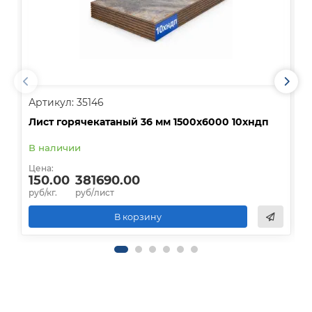
Артикул: 35146
А
Лист горячекатаный 36 мм 1500х6000 10хндп
Л
В наличии
В
Цена:
Ц
150.00
381690.00
руб/кг.
руб/лист
р
В корзину