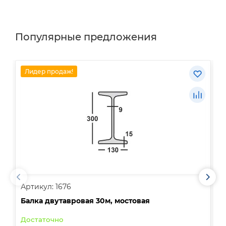
Популярные предложения
Лидер продаж!
Артикул: 1676
А
Балка двутавровая 30м, мостовая
О
Достаточно
В