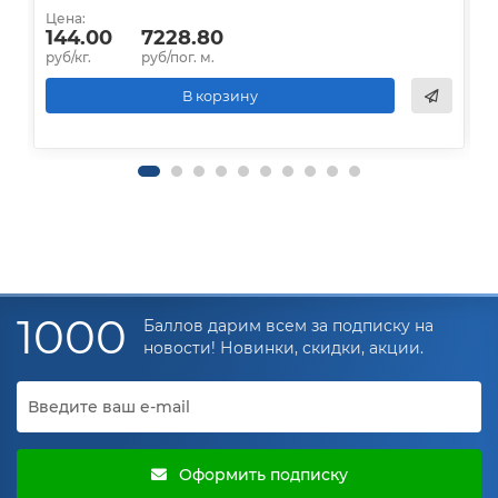
Цена:
Ц
144.00
7228.80
руб/кг.
руб/пог. м.
р
В корзину
1000
Баллов дарим всем за подписку на
новости! Новинки, скидки, акции.
Оформить подписку