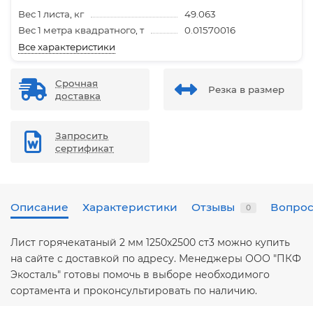
Вес 1 листа, кг
49.063
Вес 1 метра квадратного, т
0.01570016
Все характеристики
Срочная
Резка в размер
доставка
Запросить
сертификат
Описание
Характеристики
Отзывы
Вопрос
0
Лист горячекатаный 2 мм 1250х2500 ст3 можно купить
на сайте с доставкой по адресу. Менеджеры ООО "ПКФ
Экосталь" готовы помочь в выборе необходимого
сортамента и проконсультировать по наличию.