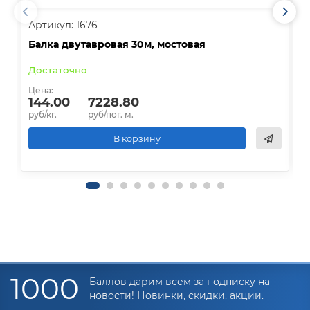
Артикул: 1676
А
Балка двутавровая 30м, мостовая
О
Достаточно
В
Цена:
Ц
144.00
7228.80
руб/кг.
руб/пог. м.
р
В корзину
1000
Баллов дарим всем за подписку на
новости! Новинки, скидки, акции.