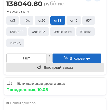
138040.80
руб/лист
Марка стали
ст3
40х
ст20
ст35
ст45
65Г
09г2с-12
09г2с-15
09г2с-15-гс
10хснд
15хснд
В корзину
Быстрый заказ
Ближайшая доставка:
Понедельник, 10.08
Нашли дешевле?