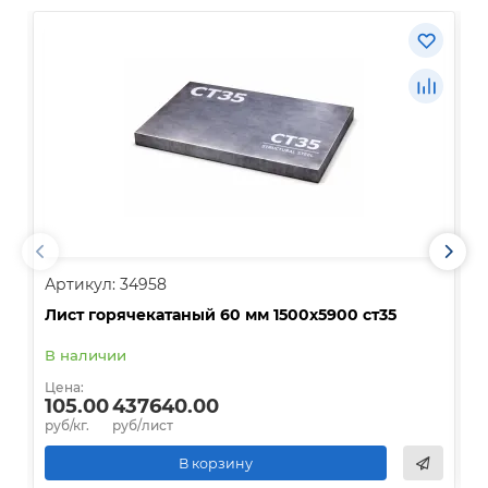
Артикул: 34958
А
Лист горячекатаный 60 мм 1500х5900 ст35
Л
В наличии
В
Цена:
Ц
105.00
437640.00
руб/кг.
руб/лист
р
В корзину