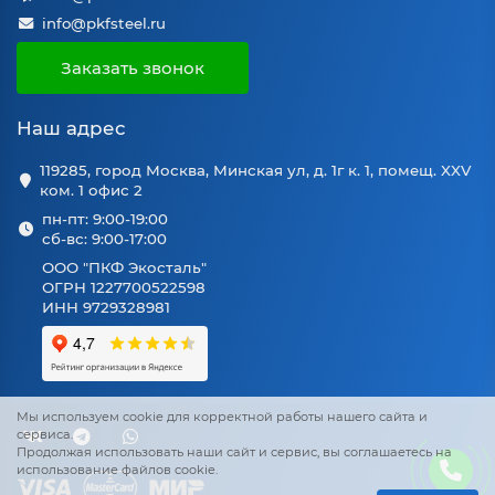
info@pkfsteel.ru
Заказать звонок
Наш адрес
119285, город Москва, Минская ул, д. 1г к. 1, помещ. XXV
ком. 1 офис 2
пн-пт: 9:00-19:00
сб-вс: 9:00-17:00
ООО "ПКФ Экосталь"
ОГРН 1227700522598
ИНН 9729328981
Мы используем cookie для корректной работы нашего сайта и
сервиса.
Продолжая использовать наши сайт и сервис, вы соглашаетесь на
использование файлов cookie.