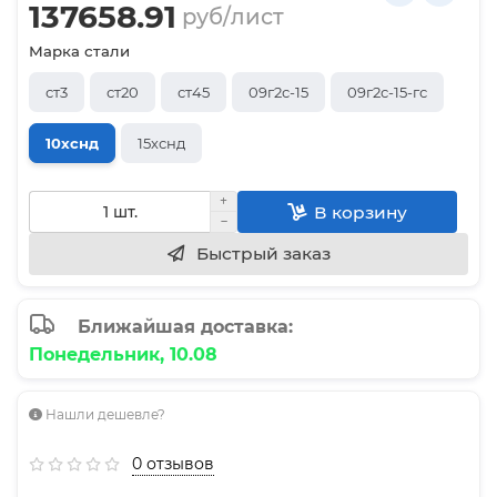
137658.91
руб/лист
Марка стали
ст3
ст20
ст45
09г2с-15
09г2с-15-гс
10хснд
15хснд
В корзину
Быстрый заказ
Ближайшая доставка:
Понедельник, 10.08
Нашли дешевле?
0 отзывов