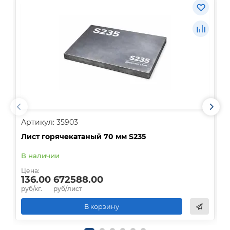
Артикул: 35903
А
Лист горячекатаный 70 мм S235
Л
В наличии
В
Цена:
Ц
136.00
672588.00
руб/кг.
руб/лист
р
В корзину