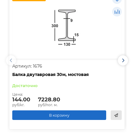
Артикул: 1676
А
Балка двутавровая 30м, мостовая
О
Достаточно
В
Цена:
Ц
144.00
7228.80
руб/кг.
руб/пог. м.
р
В корзину