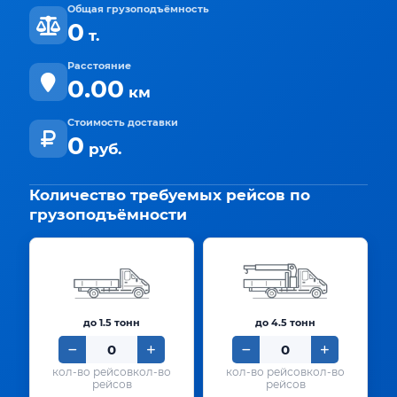
Общая грузоподъёмность
0
т.
Расстояние
0.00
км
Стоимость доставки
0
руб.
Количество требуемых рейсов по
грузоподъёмности
до 1.5 тонн
до 4.5 тонн
кол-во
кол-во
рейсов
рейсов