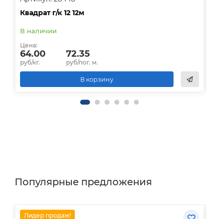
Квадрат г/к 12 12м
К
В наличии
Д
Цена:
Ц
64.00
72.35
руб/кг.
руб/пог. м.
р
В корзину
Популярные предложения
Лидер продаж!