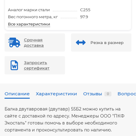
Аналог марки стали
С255
Вес погонного метра, кг
97.9
Все характеристики
Срочная
Резка в размер
доставка
Запросить
сертификат
Описание
Характеристики
Отзывы
Вопрос
0
Балка двутавровая (двутавр) 55Б2 можно купить на
сайте с доставкой по адресу. Менеджеры ООО "ПКФ
Экосталь" готовы помочь в выборе необходимого
сортамента и проконсультировать по наличию.