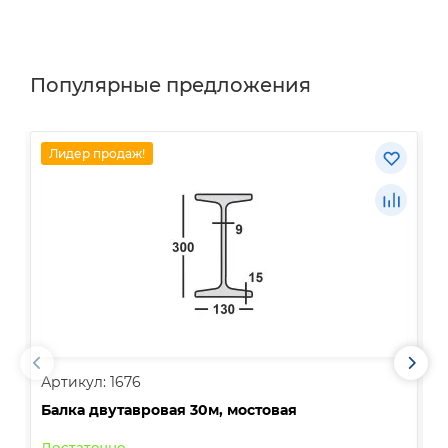
Популярные предложения
Лидер продаж!
Артикул: 1676
А
Балка двутавровая 30м, мостовая
О
Достаточно
В