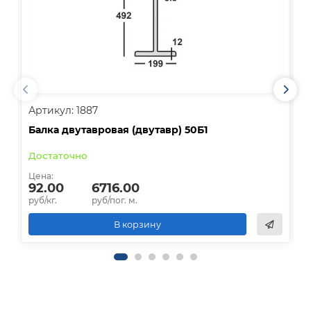
Артикул: 1887
А
Балка двутавровая (двутавр) 50Б1
Б
Достаточно
В
Цена:
Ц
92.00
6716.00
руб/кг.
руб/пог. м.
р
В корзину