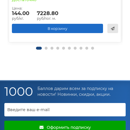
Цена:
Ц
144.00
7228.80
руб/кг.
руб/пог. м.
р
В корзину
1000
Баллов дарим всем за подписку на
новости! Новинки, скидки, акции.
Оформить подписку