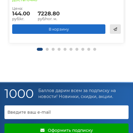
Цена:
Ц
144.00
7228.80
руб/кг.
руб/пог. м.
р
В корзину
1000
Баллов дарим всем за подписку на
новости! Новинки, скидки, акции.
Оформить подписку