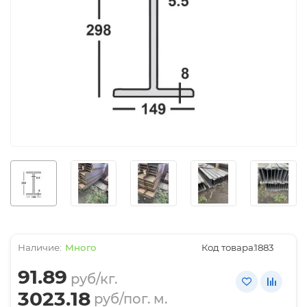
Много
Код товара:
1883
91.89
руб/кг.
3023.18
руб/пог. м.