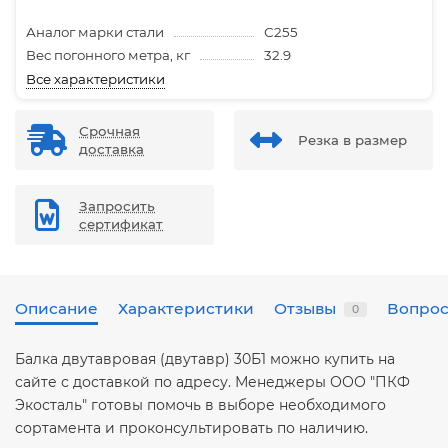
Аналог марки стали
С255
Вес погонного метра, кг
32.9
Все характеристики
Срочная
Резка в размер
доставка
Запросить
сертификат
Описание
Характеристики
Отзывы
Вопрос
0
Балка двутавровая (двутавр) 30Б1 можно купить на
сайте с доставкой по адресу. Менеджеры ООО "ПКФ
Экосталь" готовы помочь в выборе необходимого
сортамента и проконсультировать по наличию.