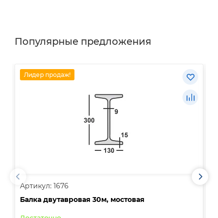
Популярные предложения
Лидер продаж!
Артикул: 1676
А
Балка двутавровая 30м, мостовая
О
Достаточно
В