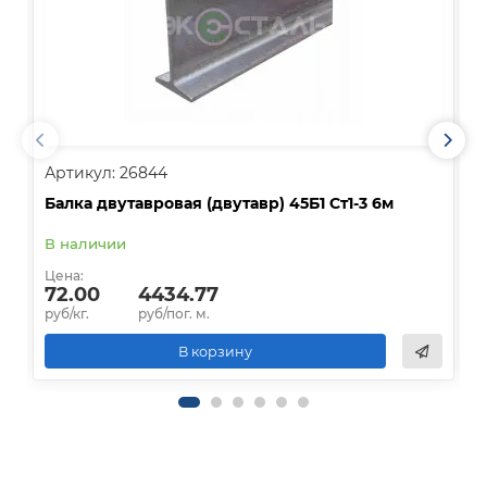
Артикул: 26844
А
Балка двутавровая (двутавр) 45Б1 Ст1-3 6м
Б
В наличии
В
Цена:
Ц
72.00
4434.77
руб/кг.
руб/пог. м.
р
В корзину