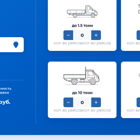
до 1.5 тонн
кол-во рейсов
имость
тавки
до 10 тонн
руб.
кол-во рейсов