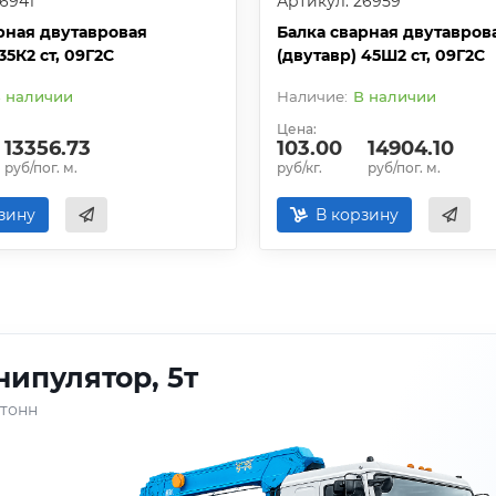
6941
Артикул: 26959
рная двутавровая
Балка сварная двутавров
35К2 ст, 09Г2С
(двутавр) 45Ш2 ст, 09Г2С
 наличии
В наличии
Цена:
13356.73
103.00
14904.10
руб/пог. м.
руб/кг.
руб/пог. м.
зину
В корзину
ипулятор, 5т
 тонн