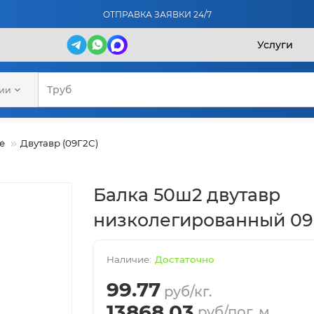
ОТПРАВКА ЗАЯВКИ 24/7
Услуги
рии
е
Двутавр (09Г2С)
Балка 50ш2 двутавр
низколегированный 09
Достаточно
99.77
руб/кг.
13868.03
руб/пог. м.