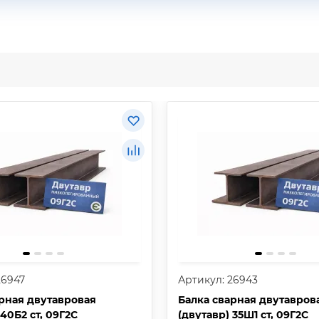
26947
Артикул: 26943
рная двутавровая
Балка сварная двутавров
 40Б2 ст, 09Г2С
(двутавр) 35Ш1 ст, 09Г2С