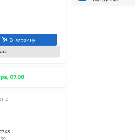
В корзину
каз
ра, 07.08
а 12
С345
139