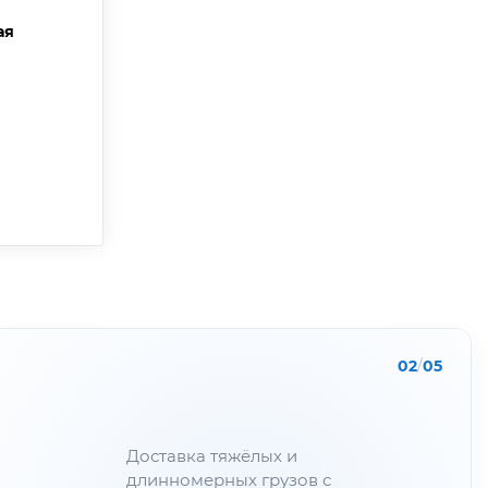
ая
02
/
05
Доставка тяжёлых и
длинномерных грузов с