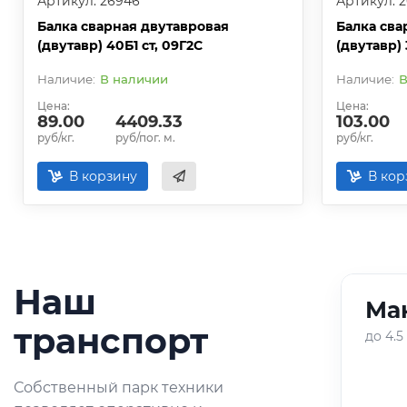
Артикул: 26946
Артикул: 2
Балка сварная двутавровая
Балка сва
(двутавр) 40Б1 ст, 09Г2С
(двутавр) 
В наличии
В
Цена:
Цена:
89.00
4409.33
103.00
руб/кг.
руб/пог. м.
руб/кг.
В корзину
В кор
Наш
Ман
01
/
05
транспорт
до 4.5
Оперативная доставка
Собственный парк техники
небольших партий