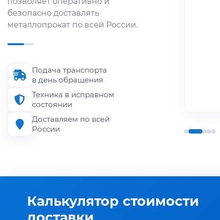
позволяет оперативно и
металлопроката по городу и
безопасно доставлять
области.
металлопрокат по всей России.
Длина кузова
до 6 м
Подача транспорта
Грузоподъёмность
в день обращения
до 1.5 т
Техника в исправном
состоянии
Доставляем по всей
России
Калькулятор стоимости
доставки