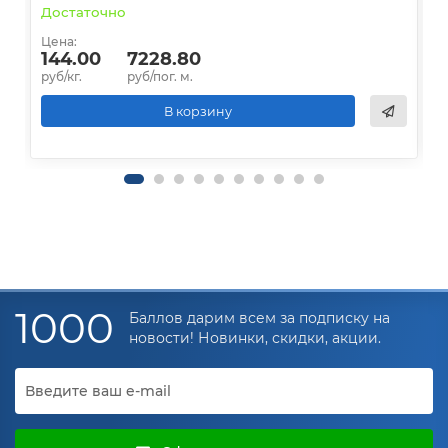
Достаточно
В
Цена:
Ц
144.00
7228.80
руб/кг.
руб/пог. м.
р
В корзину
1000
Баллов дарим всем за подписку на
новости! Новинки, скидки, акции.