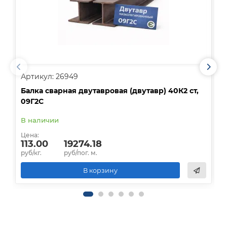
Артикул: 26949
А
Балка сварная двутавровая (двутавр) 40К2 ст,
Б
09Г2С
0
В наличии
В
Цена:
Ц
113.00
19274.18
руб/кг.
руб/пог. м.
р
В корзину