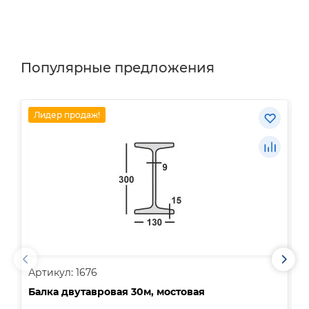
Популярные предложения
Лидер продаж!
Артикул: 1676
А
Балка двутавровая 30м, мостовая
О