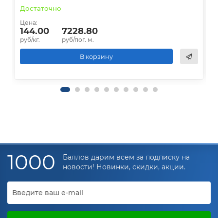
Достаточно
В
Цена:
Ц
144.00
7228.80
руб/кг.
руб/пог. м.
р
В корзину
1000
Баллов дарим всем за подписку на
новости! Новинки, скидки, акции.