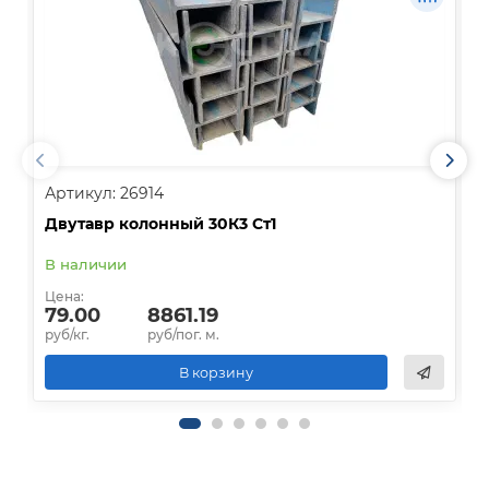
Артикул: 26914
А
Двутавр колонный 30К3 Ст1
Б
В наличии
О
Цена:
Ц
79.00
8861.19
руб/кг.
руб/пог. м.
р
В корзину