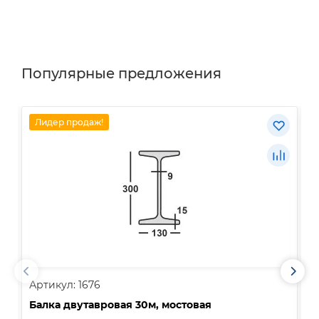
Популярные предложения
Лидер продаж!
Артикул: 1676
А
Балка двутавровая 30м, мостовая
О