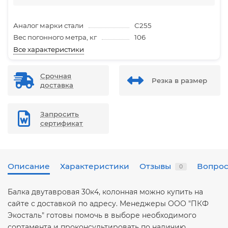
Аналог марки стали
С255
Вес погонного метра, кг
106
Все характеристики
Срочная
Резка в размер
доставка
Запросить
сертификат
Описание
Характеристики
Отзывы
Вопрос
0
Балка двутавровая 30к4, колонная можно купить на
сайте с доставкой по адресу. Менеджеры ООО "ПКФ
Экосталь" готовы помочь в выборе необходимого
сортамента и проконсультировать по наличию.