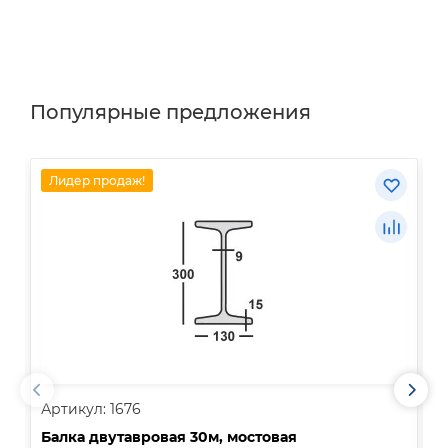
Популярные предложения
Лидер продаж!
Артикул: 1676
А
Балка двутавровая 30м, мостовая
О