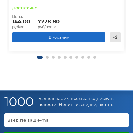
Достаточно
В
Цена:
Ц
144.00
7228.80
руб/кг.
руб/пог. м.
р
В корзину
1000
Баллов дарим всем за подписку на
новости! Новинки, скидки, акции.