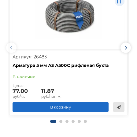
Артикул: 26483
А
Арматура 5 мм А3 А500С рифленая бухта
А
В наличии
В
Цена:
Ц
77.00
11.87
руб/кг.
руб/пог. м.
р
В корзину