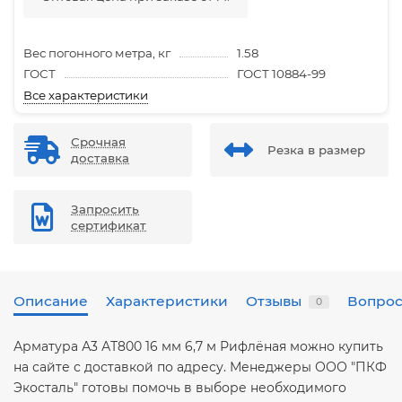
Вес погонного метра, кг
1.58
ГОСТ
ГОСТ 10884-99
Все характеристики
Срочная
Резка в размер
доставка
Запросить
сертификат
Описание
Характеристики
Отзывы
Вопрос
0
Арматура А3 АТ800 16 мм 6,7 м Рифлёная можно купить
на сайте с доставкой по адресу. Менеджеры ООО "ПКФ
Экосталь" готовы помочь в выборе необходимого