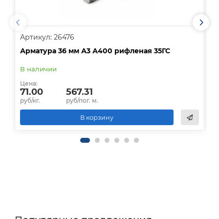
Артикул: 26476
А
Арматура 36 мм А3 А400 рифленая 35ГС
А
В наличии
В
Цена:
Ц
71.00
567.31
руб/кг.
руб/пог. м.
р
В корзину