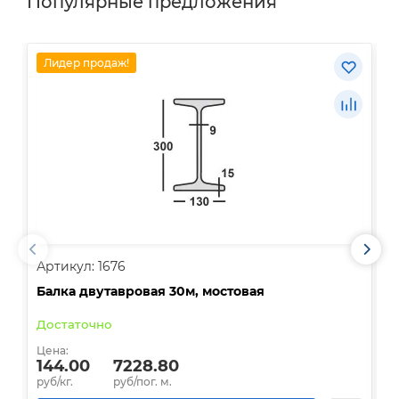
Популярные предложения
Лидер продаж!
Артикул: 1676
А
Балка двутавровая 30м, мостовая
О
Достаточно
В
Цена:
Ц
144.00
7228.80
руб/кг.
руб/пог. м.
р