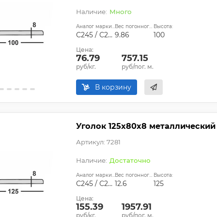
Много
Аналог марки стали:
Вес погонного метра, кг:
Высота:
С245 / С255
9.86
100
Цена:
76.79
757.15
руб/кг.
руб/пог. м.
В корзину
Уголок 125х80х8 металлический
Артикул: 7281
Достаточно
Аналог марки стали:
Вес погонного метра, кг:
Высота:
С245 / С255
12.6
125
Цена:
155.39
1957.91
руб/кг.
руб/пог. м.