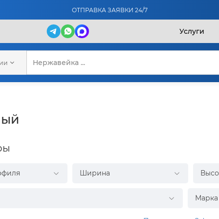
ОТПРАВКА ЗАЯВКИ 24/7
Услуги
рии
ный
ры
офиля
Ширина
Высо
Марка 