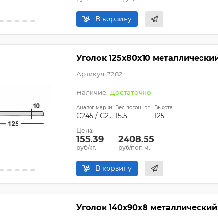
В корзину
Уголок 125х80х10 металлически
Артикул: 7282
Достаточно
Аналог марки стали:
Вес погонного метра, кг:
Высота:
С245 / С255
15.5
125
Цена:
155.39
2408.55
руб/кг.
руб/пог. м.
В корзину
Уголок 140х90х8 металлический