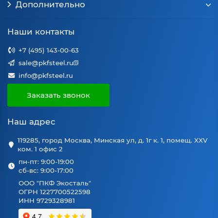
Дополнительно
Наши контакты
+7 (495) 143-00-63
sale@pkfsteel.ru
info@pkfsteel.ru
Заказать звонок
Наш адрес
119285, город Москва, Минская ул, д. 1г к. 1, помещ. XXV
ком. 1 офис 2
пн-пт: 9:00-19:00
сб-вс: 9:00-17:00
ООО "ПКФ Экосталь"
ОГРН 1227700522598
ИНН 9729328981