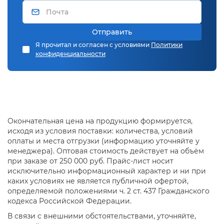
Отправить
Я прочитал и согласен с условиями
Политики
конфиденциальности
Окончательная цена на продукцию формируется,
исходя из условия поставки: количества, условий
оплаты и места отгрузки (информацию уточняйте у
менеджера). Оптовая стоимость действует на объём
при заказе от 250 000 руб. Прайс-лист носит
исключительно информационный характер и ни при
каких условиях не является публичной офертой,
определяемой положениями ч. 2 ст. 437 Гражданского
кодекса Российской Федерации.
В связи с внешними обстоятельствами, уточняйте,