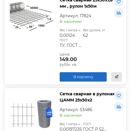
мм , рулон 1х50м
Артикул: 17824
В наличии
Вес 1 метра квадратного, т:
Вес рулона, кг:
0.00124
62
ГОСТ:
ТУ, ГОСТ 23279-2012
Цена:
149.00
руб/м. кв.
В корзину
Сетка сварная в рулонах
ЦАММ 25х50х2
Артикул: 53486
В наличии
Вес 1 метра квадратного, т:
ГОСТ:
0.00197235
ГОСТ Р 52132-2003