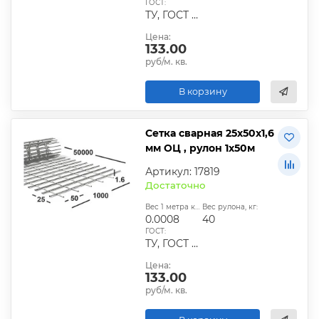
ГОСТ:
ТУ, ГОСТ 23279-2012
Цена:
133.00
руб/м. кв.
В корзину
Сетка сварная 25х50х1,6
мм ОЦ , рулон 1х50м
Артикул: 17819
Достаточно
Вес 1 метра квадратного, т:
Вес рулона, кг:
0.0008
40
ГОСТ:
ТУ, ГОСТ 23279-2012
Цена:
133.00
руб/м. кв.