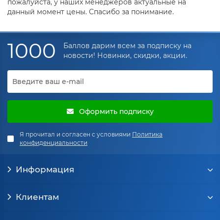
пожалуйста, у наших менеджеров актуальные на
данный момент цены. Спасибо за понимание.
1000
Баллов дарим всем за подписку на
новости! Новинки, скидки, акции.
Оформить подписку
Я прочитал и согласен с условиями
Политика
конфиденциальности
Информация
Клиентам