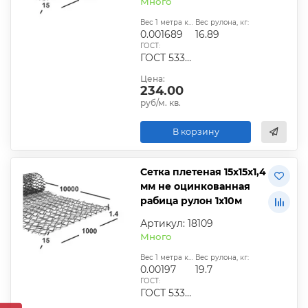
Много
Вес 1 метра квадратного, т:
Вес рулона, кг:
0.001689
16.89
ГОСТ:
ГОСТ 5336-80 / ТУ 14-178-287-2003
Цена:
234.00
руб/м. кв.
В корзину
Сетка плетеная 15х15х1,4
мм не оцинкованная
рабица рулон 1х10м
Артикул: 18109
Много
Вес 1 метра квадратного, т:
Вес рулона, кг:
0.00197
19.7
ГОСТ:
ГОСТ 5336-80 / ТУ 14-178-287-2003