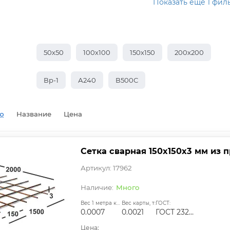
Показать еще 1 фил
50х50
100х100
150х150
200х200
Вр-1
А240
В500С
ю
Название
Цена
Сетка сварная 150х150х3 мм из п
Артикул: 17962
Много
Вес 1 метра квадратного, т:
Вес карты, т:
ГОСТ:
0.0007
0.0021
ГОСТ 23279-2012, ТУ
Цена: