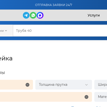
ОТПРАВКА ЗАЯВКИ 24/7
Услуги
рии
ейка
ры
Толщина прутка
Шир
Мате