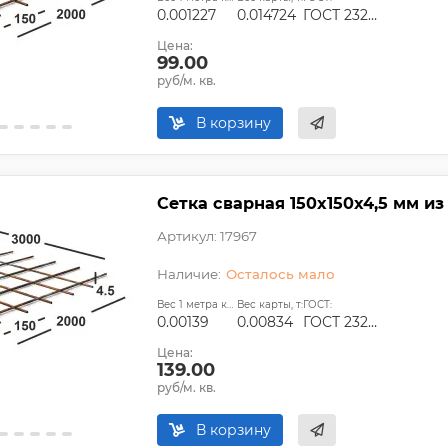
0.001227
0.014724
ГОСТ 23279-2012, ТУ
Цена:
99.00
руб/м. кв.
В корзину
Сетка сварная 150х150х4,5 мм из
Артикул: 17967
Осталось мало
Вес 1 метра квадратного, т:
Вес карты, т:
ГОСТ:
0.00139
0.00834
ГОСТ 23279-2012, ТУ
Цена:
139.00
руб/м. кв.
В корзину