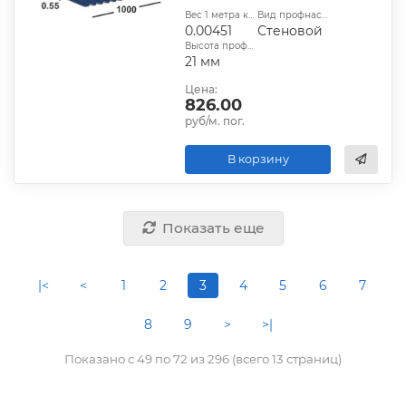
Вес 1 метра квадратного, т:
Вид профнастила:
0.00451
Стеновой
Высота профиля:
21 мм
Цена:
826.00
руб/м. пог.
В корзину
Показать еще
|<
<
1
2
3
4
5
6
7
8
9
>
>|
Показано с 49 по 72 из 296 (всего 13 страниц)