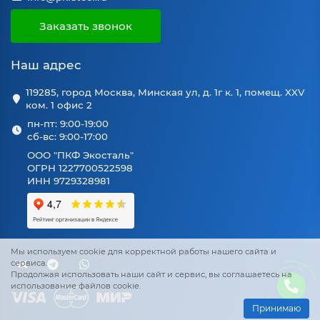
Заказать звонок
Наш адрес
119285, город Москва, Минская ул, д. 1г к. 1, помещ. XXV
ком. 1 офис 2
пн-пт: 9:00-19:00
сб-вс: 9:00-17:00
ООО "ПКФ Экосталь"
ОГРН 1227700522598
ИНН 9729328981
Мы используем cookie для корректной работы нашего сайта и
сервиса.
Продолжая использовать наши сайт и сервис, вы соглашаетесь на
использование файлов cookie.
Принимаю