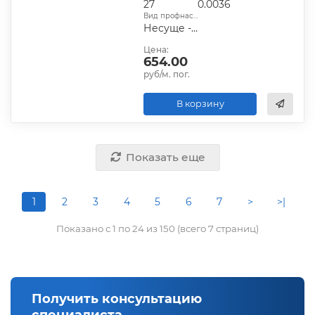
27
0.0036
Вид профнастила:
Несуще - стеновой
Цена:
654.00
руб/м. пог.
В корзину
Показать еще
1
2
3
4
5
6
7
>
>|
Показано с 1 по 24 из 150 (всего 7 страниц)
Получить консультацию
специалиста