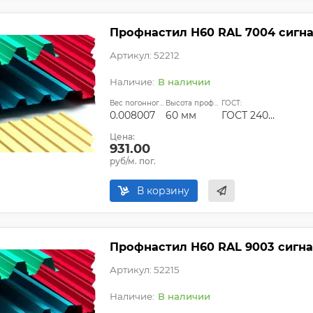
Профнастил Н60 RAL 7004 сигна
Артикул: 52212
В наличии
Вес погонного метра, т.:
Высота профиля:
ГОСТ:
0.008007
60 мм
ГОСТ 24045-94
Цена:
931.00
руб/м. пог.
В корзину
Профнастил Н60 RAL 9003 сигна
Артикул: 52215
В наличии