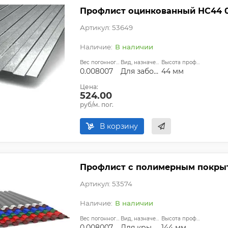
Профлист оцинкованный НС44 0
Артикул: 53649
В наличии
Вес погонного метра, т.:
Вид, назначение:
Высота профиля:
0.008007
Для забора;Для крыши
44 мм
Цена:
524.00
руб/м. пог.
В корзину
Профлист с полимерным покрыти
Артикул: 53574
В наличии
Вес погонного метра, т.:
Вид, назначение:
Высота профиля:
0.008007
Для крыши
144 мм