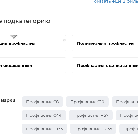
Показать еще 2 фил
е подкатегорию
ий профнастил
Полимерный профнастил
л окрашенный
Профнастил оцинкованны
 марки
Профнастил С8
Профнастил С10
Профнасти
Профнастил С44
Профнастил Н57
Профнас
Профнастил Н153
Профнастил НС35
Профн