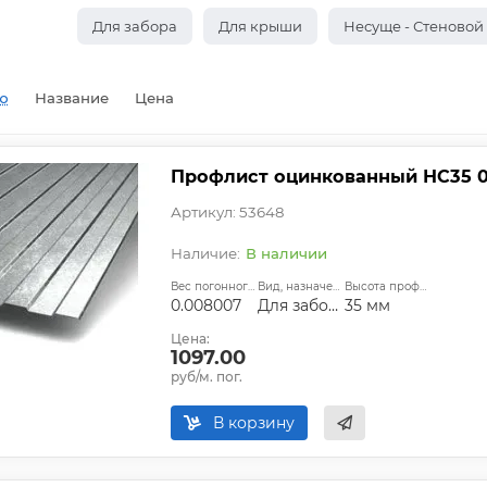
Для забора
Для крыши
Несуще - Стеновой
ю
Название
Цена
Профлист оцинкованный НС35 0
Артикул: 53648
В наличии
Вес погонного метра, т.:
Вид, назначение:
Высота профиля:
0.008007
Для забора;Для крыши
35 мм
Цена:
1097.00
руб/м. пог.
В корзину