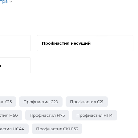
ьтра
Профнастил несущий
й
л С15
Профнастил С20
Профнастил С21
тил Н60
Профнастил Н75
Профнастил Н114
астил НС44
Профнастил СКН153