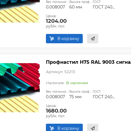
Вес погонного метра, т.:
Высота профиля:
ГОСТ:
0.008007
60 мм
ГОСТ 24045-94
Цена:
1204.00
руб/м. пог.
В корзину
Профнастил Н75 RAL 9003 сигна
Артикул: 52213
В наличии
Вес погонного метра, т.:
Высота профиля:
ГОСТ:
0.008007
75 мм
ГОСТ 24045-94
Цена:
1680.00
руб/м. пог.
В корзину