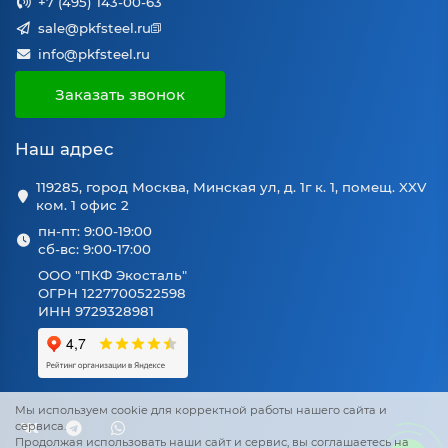
+7 (495) 143-00-63
sale@pkfsteel.ru
info@pkfsteel.ru
Заказать звонок
Наш адрес
119285, город Москва, Минская ул, д. 1г к. 1, помещ. XXV
ком. 1 офис 2
пн-пт: 9:00-19:00
сб-вс: 9:00-17:00
ООО "ПКФ Экосталь"
ОГРН 1227700522598
ИНН 9729328981
Мы используем cookie для корректной работы нашего сайта и
сервиса.
Продолжая использовать наши сайт и сервис, вы соглашаетесь на