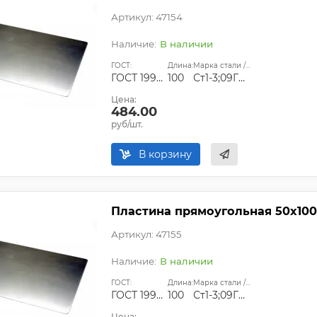
Артикул: 47154
В наличии
ГОСТ:
Длина:
Марка стали / сплава:
ГОСТ 19903-74;ГОСТ 14637-89
100
Ст1-3;09Г2С;Ст45
Цена:
484.00
руб/шт.
В корзину
Пластина прямоугольная 50х100
Артикул: 47155
В наличии
ГОСТ:
Длина:
Марка стали / сплава:
ГОСТ 19903-74;ГОСТ 14637-89
100
Ст1-3;09Г2С;Ст45
Цена: