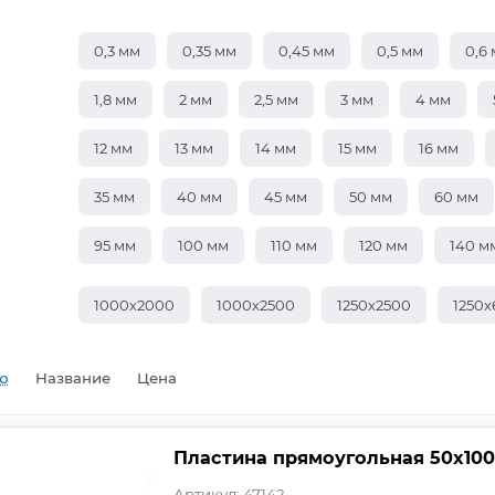
0,3 мм
0,35 мм
0,45 мм
0,5 мм
0,6
1,8 мм
2 мм
2,5 мм
3 мм
4 мм
12 мм
13 мм
14 мм
15 мм
16 мм
35 мм
40 мм
45 мм
50 мм
60 мм
95 мм
100 мм
110 мм
120 мм
140 м
1000х2000
1000х2500
1250х2500
1250
ю
Название
Цена
Пластина прямоугольная 50х100
Артикул: 47142