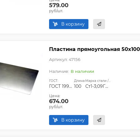
579.00
руб/шт.
В корзину
Пластина прямоугольная 50х100
Артикул: 47156
В наличии
ГОСТ:
Длина:
Марка стали / сплава:
ГОСТ 19903-74;ГОСТ 14637-89
100
Ст1-3;09Г2С;Ст45
Цена:
674.00
руб/шт.
В корзину