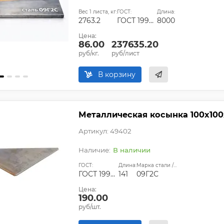
Вес 1 листа, кг:
ГОСТ:
Длина:
2763.2
ГОСТ 19903-2015
8000
Цена:
86.00
237635.20
руб/кг.
руб/лист
В корзину
Металлическая косынка 100х100
Артикул: 49402
В наличии
ГОСТ:
Длина:
Марка стали / сплава:
ГОСТ 19903-74;ГОСТ 14637-89
141
09Г2С
Цена:
190.00
руб/шт.