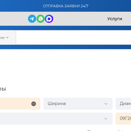
ОТПРАВКА ЗАЯВКИ 24/7
Услуги
рии
ры
Ширина
Диам
09Г2