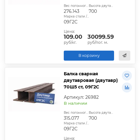
Вес погонного метра, кг:
Высота двутавра:
276.143
700
Марка стали / сплава:
09Г2С
Цена:
109.00
30099.59
руб/кг.
руб/пог. м.
В корзину
Балка сварная
двутавровая (двутавр)
70Ш5 ст, 09Г2С
Артикул: 26982
В наличии
Вес погонного метра, кг:
Высота двутавра:
315.077
700
Марка стали / сплава:
09Г2С
Цена: