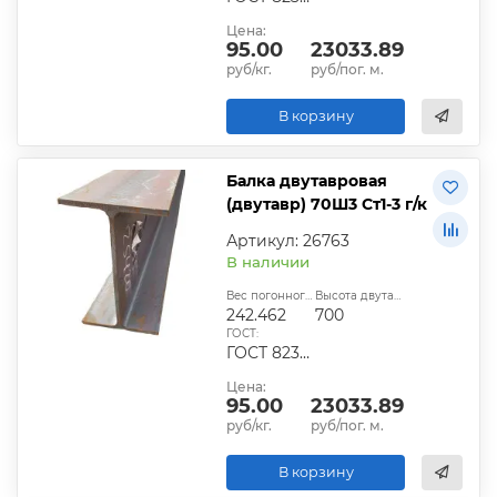
Цена:
95.00
23033.89
руб/кг.
руб/пог. м.
В корзину
Балка двутавровая
(двутавр) 70Ш3 Ст1-3 г/к
Артикул: 26763
В наличии
Вес погонного метра, кг:
Высота двутавра:
242.462
700
ГОСТ:
ГОСТ 8239-89
Цена:
95.00
23033.89
руб/кг.
руб/пог. м.
В корзину