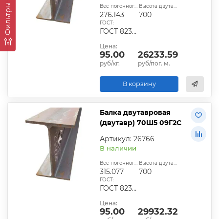
Фильтры
Вес погонного метра, кг:
Высота двутавра:
276.143
700
ГОСТ:
ГОСТ 8239-89
Цена:
95.00
26233.59
руб/кг.
руб/пог. м.
В корзину
Балка двутавровая
(двутавр) 70Ш5 09Г2С
Артикул: 26766
В наличии
Вес погонного метра, кг:
Высота двутавра:
315.077
700
ГОСТ:
ГОСТ 8239-89
Цена:
95.00
29932.32