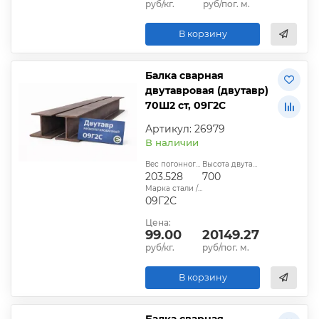
руб/кг.
руб/пог. м.
В корзину
Балка сварная
двутавровая (двутавр)
70Ш2 ст, 09Г2С
Артикул: 26979
В наличии
Вес погонного метра, кг:
Высота двутавра:
203.528
700
Марка стали / сплава:
09Г2С
Цена:
99.00
20149.27
руб/кг.
руб/пог. м.
В корзину
Балка сварная