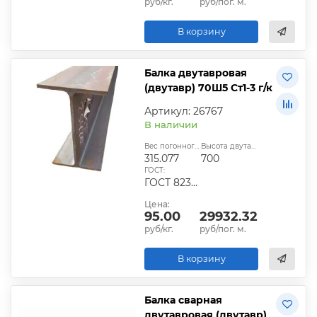
руб/кг.
руб/пог. м.
В корзину
Балка двутавровая
(двутавр) 70Ш5 Ст1-3 г/к
Артикул: 26767
В наличии
Вес погонного метра, кг:
Высота двутавра:
315.077
700
ГОСТ:
ГОСТ 8239-89
Цена:
95.00
29932.32
руб/кг.
руб/пог. м.
В корзину
Балка сварная
двутавровая (двутавр)