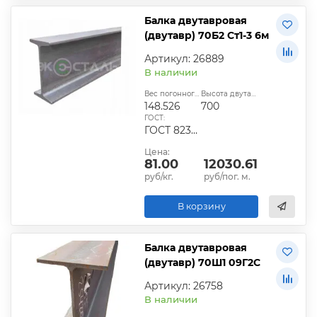
Балка двутавровая
(двутавр) 70Б2 Ст1-3 6м
Артикул: 26889
В наличии
Вес погонного метра, кг:
Высота двутавра:
148.526
700
ГОСТ:
ГОСТ 8239-89
Цена:
81.00
12030.61
руб/кг.
руб/пог. м.
В корзину
Балка двутавровая
(двутавр) 70Ш1 09Г2С
Артикул: 26758
В наличии