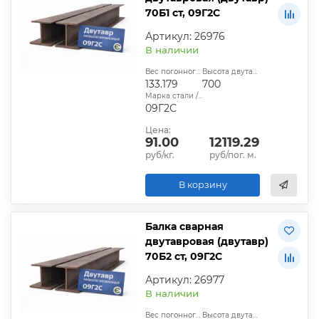
70Б1 ст, 09Г2С
Артикул: 26976
В наличии
Вес погонного метра, кг:
Высота двутавра:
133.179
700
Марка стали / сплава:
09Г2С
Цена:
91.00
12119.29
руб/кг.
руб/пог. м.
В корзину
Балка сварная
двутавровая (двутавр)
70Б2 ст, 09Г2С
Артикул: 26977
В наличии
Вес погонного метра, кг:
Высота двутавра: