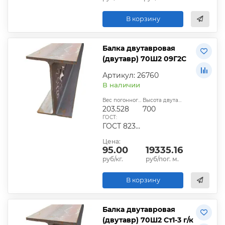
В корзину
Балка двутавровая
(двутавр) 70Ш2 09Г2С
Артикул: 26760
В наличии
Вес погонного метра, кг:
Высота двутавра:
203.528
700
ГОСТ:
ГОСТ 8239-89
Цена:
95.00
19335.16
руб/кг.
руб/пог. м.
В корзину
Балка двутавровая
(двутавр) 70Ш2 Ст1-3 г/к