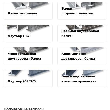
Балки
Балки мостовые
широкополочные
Сварная двутавровая
Двутавр С245
балка
Монорельсовая
Алюминиевая
двутавровая балка
двутавровая балка
Балка двутавровая
Двутавр (09Г2С)
низколегированная
Популярные запросы