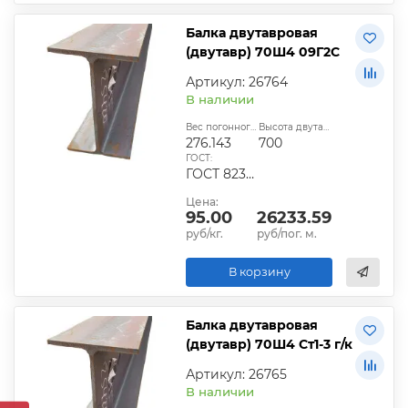
Балка двутавровая
(двутавр) 70Ш4 09Г2С
Артикул: 26764
В наличии
Вес погонного метра, кг:
Высота двутавра:
276.143
700
ГОСТ:
ГОСТ 8239-89
Цена:
95.00
26233.59
руб/кг.
руб/пог. м.
В корзину
Балка двутавровая
(двутавр) 70Ш4 Ст1-3 г/к
Артикул: 26765
В наличии