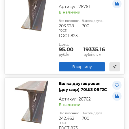
Артикул: 26761
В наличии
Вес погонного метра, кг:
Высота двутавра:
203.528
700
ГОСТ:
ГОСТ 8239-89
Цена:
95.00
19335.16
руб/кг.
руб/пог. м.
В корзину
Балка двутавровая
(двутавр) 70Ш3 09Г2С
Артикул: 26762
В наличии
Вес погонного метра, кг:
Высота двутавра:
242.462
700
ГОСТ:
ГОСТ 8239-89