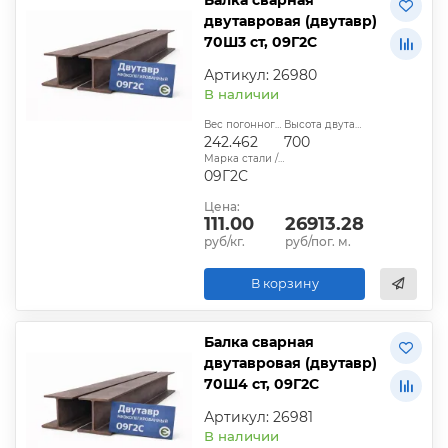
двутавровая (двутавр)
70Ш3 ст, 09Г2С
Артикул: 26980
В наличии
Вес погонного метра, кг:
Высота двутавра:
242.462
700
Марка стали / сплава:
09Г2С
Цена:
111.00
26913.28
руб/кг.
руб/пог. м.
В корзину
Балка сварная
двутавровая (двутавр)
70Ш4 ст, 09Г2С
Артикул: 26981
В наличии