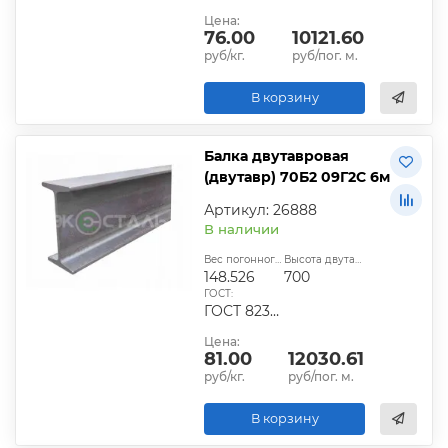
Цена:
76.00
10121.60
руб/кг.
руб/пог. м.
В корзину
Балка двутавровая
(двутавр) 70Б2 09Г2С 6м
Артикул: 26888
В наличии
Вес погонного метра, кг:
Высота двутавра:
148.526
700
ГОСТ:
ГОСТ 8239-89
Цена:
81.00
12030.61
руб/кг.
руб/пог. м.
В корзину