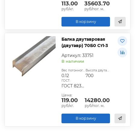
113.00
35603.70
руб/кг.
руб/пог. м.
В корзину
Балка двутавровая
(двутавр) 70Б0 Ст1-3
Артикул: 33751
В наличии
Вес погонного метра, т.:
Высота двутавра:
0.12
700
ГОСТ:
ГОСТ 8239-89
Цена:
119.00
14280.00
руб/кг.
руб/пог. м.
В корзину