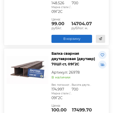
148.526
700
Марка стали / сплава:
09Г2С
Цена:
99.00
14704.07
руб/кг.
руб/пог. м.
В корзину
Балка сварная
двутавровая (двутавр)
70Ш1 ст, 09Г2С
Артикул: 26978
В наличии
Вес погонного метра, кг:
Высота двутавра:
174.997
700
Марка стали / сплава:
09Г2С
Цена:
100.00
17499.70