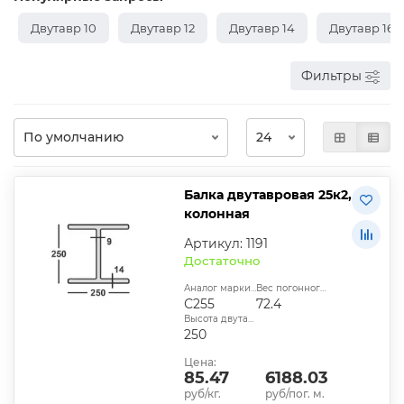
Двутавр 10
Двутавр 12
Двутавр 14
Двутавр 16
Фильтры
Балка двутавровая 25к2,
колонная
Артикул: 1191
Достаточно
Аналог марки стали:
Вес погонного метра, кг:
С255
72.4
Высота двутавра:
250
Цена:
85.47
6188.03
руб/кг.
руб/пог. м.