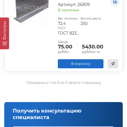
Артикул: 26809
В наличии
Вес погонного метра, кг:
Высота двутавра:
Фильтры
72.4
250
ГОСТ:
ГОСТ 8239-89
Цена:
75.00
5430.00
руб/кг.
руб/пог. м.
В корзину
Показано с 1 по 3 из 3 (всего 1 страниц)
Получить консультацию
специалиста