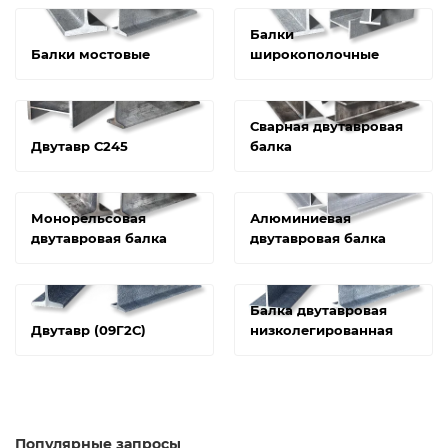
Балки
Балки мостовые
широкополочные
Сварная двутавровая
Двутавр С245
балка
Монорельсовая
Алюминиевая
двутавровая балка
двутавровая балка
Балка двутавровая
Двутавр (09Г2С)
низколегированная
Популярные запросы